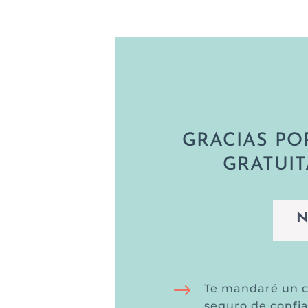
GRACIAS PO
GRATUIT
N
$
Te mandaré un c
seguro de confi