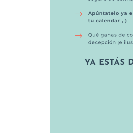
$
Apúntatelo ya en
tu calendar , )
$
Qué ganas de com
decepción ¡e ilu
YA ESTÁS 