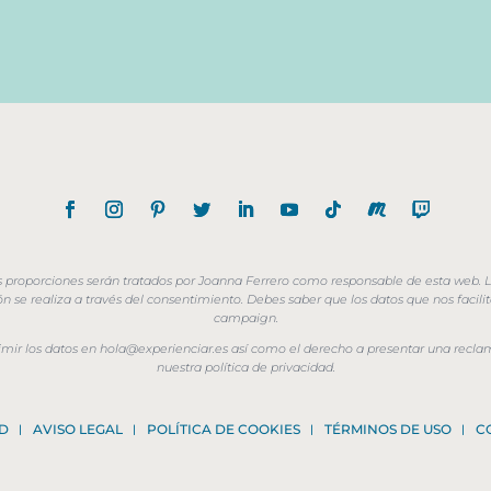
s proporciones serán tratados por Joanna Ferrero como responsable de esta web. L
ión se realiza a través del consentimiento. Debes saber que los datos que nos faci
campaign.
uprimir los datos en hola@experienciar.es así como el derecho a presentar una rec
nuestra política de privacidad.
D
AVISO LEGAL
POLÍTICA DE COOKIES
TÉRMINOS DE USO
C