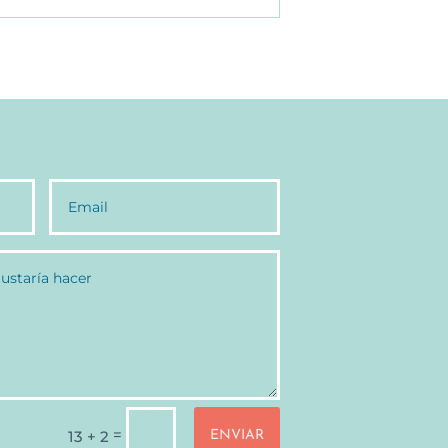
=
13 + 2
ENVIAR