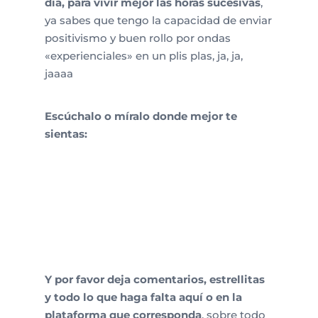
día, para vivir mejor las horas sucesivas
,
ya sabes que tengo la capacidad de enviar
positivismo y buen rollo por ondas
«experienciales» en un plis plas, ja, ja,
jaaaa
Escúchalo o míralo donde mejor te
sientas:
ESCUCHAR EN SPOTIFY
ESCUCHAR EN
ANCHOR
VER EN YOUTUBE
ESCUCHAR EN IVOX
Y por favor deja comentarios, estrellitas
y todo lo que haga falta aquí o en la
plataforma que corresponda
, sobre todo