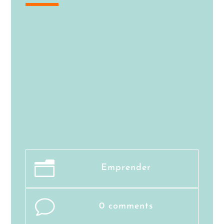
n
Emprender
v
0 comments