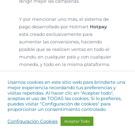
dirigir mejor las campañas.
Y por mencionar uno más, el sistema de
pago desarrollado por Hotmart
Hotpay
está creado exclusivamente para
aumentar las conversiones, haciendo
posible que se realicen ventas en todo el
mundo, en cualquier país y con cualquier
moneda, y todo en la misma plataforma.
Estas son solo algunas de las herramientas
Usamos cookies en este sitio web para brindarte una
mejor experiencia recordando tus preferencias y
que Hotmart pone a tu disposición, todas
visitas repetidas. Al hacer clic en "Aceptar todo",
de forma gratuita y con el objetivo de
aceptas el uso de TODAS las cookies. Si lo prefieres,
puedes visitar "Configuración de cookies" para
ayudarte a vender y ganar dinero por
proporcionar un consentimiento controlado.
Internet.
Configuración Cookies
Aceptar Todo
4. Capacitación gratis